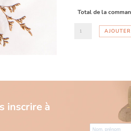
Total de la comman
quantité
AJOUTER
de
Produit
Test
 inscrire à