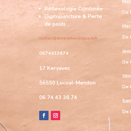
Mar
Réflexologie Combinée
De 
Digitopuncture & Perte
de poids
Mer
De 
contact@alinereflexologue.bzh
Jeu
0674433874
De 
17 Keryavec
Ven
56550 Locoal-Mendon
De 
06 74 43 38 74
Sam
De 