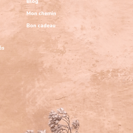
Blog
Mon chemin
Bon cadeau
és