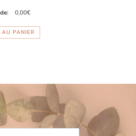
de:
0,00
€
 AU PANIER