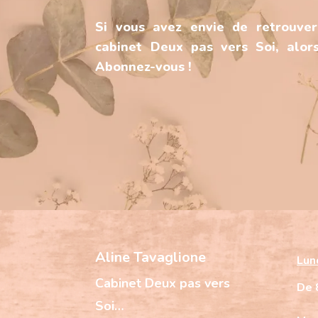
Si vous avez envie de retrouver
cabinet Deux pas vers Soi, alors
Abonnez-vous !
Aline Tavaglione
Lun
Cabinet
Deux pas vers
De 
Soi…