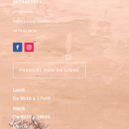
0674433874
17 Keryavec
56550 Locoal-Mendon
06 74 43 38 74
PRENDRE RDV EN LIGNE
Lundi
De 8h30 à 17h00
Mardi
De 8h30 à 18h30
Mercredi