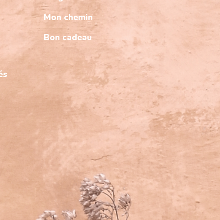
Mon chemin
Bon cadeau
és