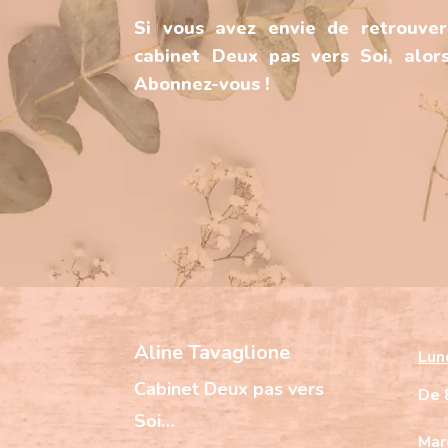
Si vous avez envie de retrouver
cabinet Deux pas vers Soi, alors
Abonnez-vous !
Aline Tavaglione
Lun
Cabinet
Deux pas vers
De 
Soi…
Mar