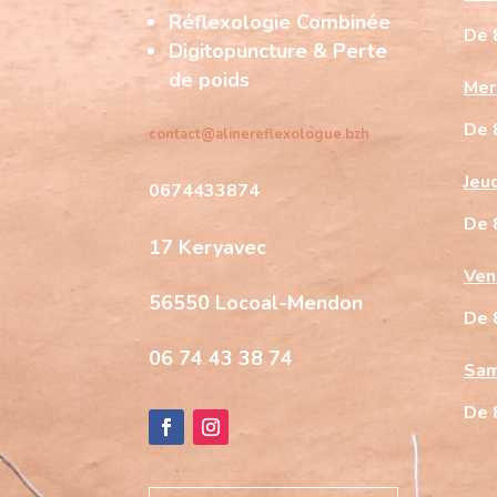
Réflexologie Combinée
De 
Digitopuncture & Perte
de poids
Mer
De 
contact@alinereflexologue.bzh
Jeu
0674433874
De 
17 Keryavec
Ven
56550 Locoal-Mendon
De 
06 74 43 38 74
Sam
De 