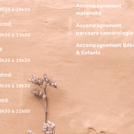
Accompagnement
8h30 à 18h30
maternité
credi
Accompagnement
parcours cancérologie
8h30 à 11h30
Accompagnement Béb
di
& Enfants
8h30 à 19h30
dredi
8h30 à 18h30
edi
8h30 à 11h00