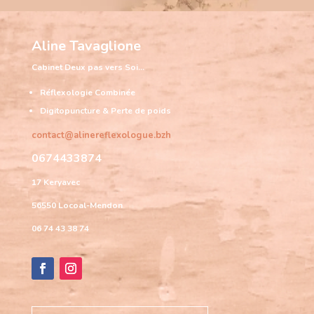
Aline Tavaglione
Cabinet
Deux pas vers Soi…
Réflexologie Combinée
Digitopuncture & Perte de poids
contact@alinereflexologue.bzh
0674433874
17 Keryavec
56550 Locoal-Mendon
06 74 43 38 74