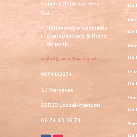
Cabinet
Deux pas vers
De 
Soi…
Mar
Réflexologie Combinée
De 
Digitopuncture & Perte
de poids
Mer
De 
contact@alinereflexologue.bzh
Jeu
0674433874
De 
17 Keryavec
Ven
56550 Locoal-Mendon
De 
06 74 43 38 74
Sam
De 