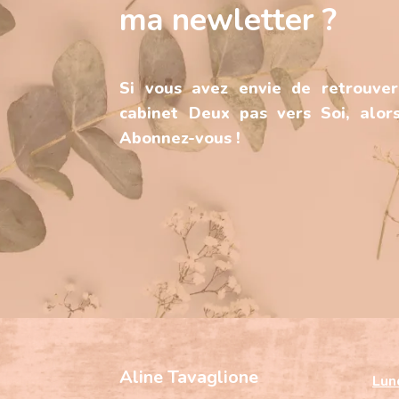
ma newletter ?
Si vous avez envie de retrouver
cabinet Deux pas vers Soi, alors
Abonnez-vous !
Aline Tavaglione
Lun