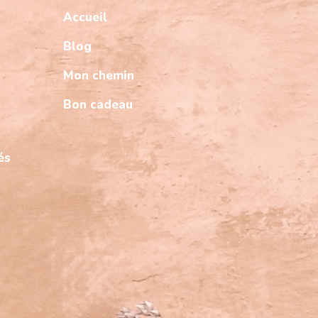
Accueil
Blog
Mon chemin
Bon cadeau
és