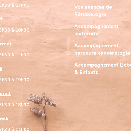
8h30 à 17h00
Vos séances de
Réflexologie
di
Accompagnement
8h30 à 18h30
maternité
credi
Accompagnement
parcours cancérologie
8h30 à 11h30
Accompagnement Béb
di
& Enfants
8h30 à 19h30
dredi
8h30 à 18h30
edi
8h30 à 11h00