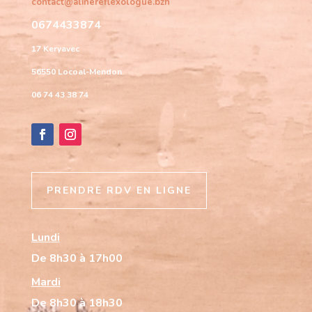
contact@alinereflexologue.bzh
0674433874
17 Keryavec
56550 Locoal-Mendon
06 74 43 38 74
PRENDRE RDV EN LIGNE
Lundi
De 8h30 à 17h00
Mardi
De 8h30 à 18h30