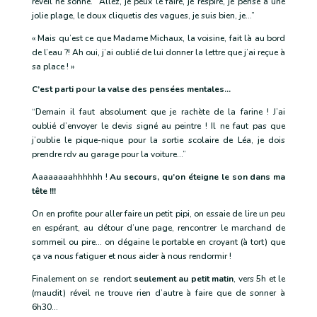
réveil ne sonne. “Allez, je peux le faire, je respire, je pense à une
jolie plage, le doux cliquetis des vagues, je suis bien, je…”
« Mais qu’est ce que Madame Michaux, la voisine, fait là au bord
de l’eau ?! Ah oui, j’ai oublié de lui donner la lettre que j’ai reçue à
sa place ! »
C’est parti pour la valse des pensées mentales…
“Demain il faut absolument que je rachète de la farine ! J’ai
oublié d’envoyer le devis signé au peintre ! Il ne faut pas que
j’oublie le pique-nique pour la sortie scolaire de Léa, je dois
prendre rdv au garage pour la voiture…”
Aaaaaaaahhhhhh !
Au secours, qu’on éteigne le son dans ma
tête !!!
On en profite pour aller faire un petit pipi, on essaie de lire un peu
en espérant, au détour d’une page, rencontrer le marchand de
sommeil ou pire… on dégaine le portable en croyant (à tort) que
ça va nous fatiguer et nous aider à nous rendormir !
Finalement on se rendort
seulement au petit matin
, vers 5h et le
(maudit) réveil ne trouve rien d’autre à faire que de sonner à
6h30…