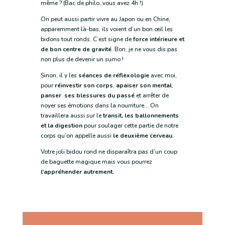
même ? (Bac de philo, vous avez 4h !)
On peut aussi partir vivre au Japon ou en Chine,
apparemment là-bas, ils voient d’un bon œil les
bidons tout ronds. C’est signe de
force intérieure et
de bon centre de gravité
. Bon, je ne vous dis pas
non plus de devenir un sumo !
Sinon, il y les
séances de réflexologie
avec moi,
pour
réinvestir son corps
,
apaiser son mental
,
panser ses blessures du passé
et arrêter de
noyer ses émotions dans la nourriture… On
travaillera aussi sur le
transit, les ballonnements
et la digestion
pour soulager cette partie de notre
corps qu’on appelle aussi
le deuxième cerveau
.
Votre joli bidou rond ne disparaîtra pas d’un coup
de baguette magique mais vous pourrez
l’appréhender autrement.