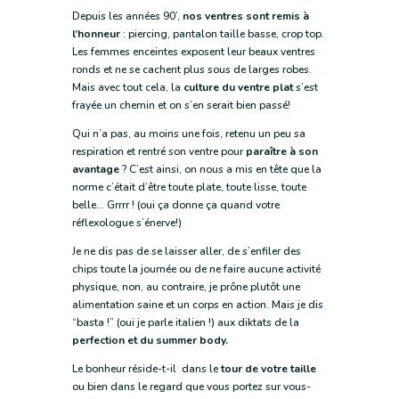
Depuis les années 90’,
nos ventres sont remis à
l’honneur
: piercing, pantalon taille basse, crop top.
Les femmes enceintes exposent leur beaux ventres
ronds et ne se cachent plus sous de larges robes.
Mais avec tout cela, la
culture du ventre plat
s’est
frayée un chemin et on s’en serait bien passé!
Qui n’a pas, au moins une fois, retenu un peu sa
respiration et rentré son ventre pour
paraître à son
avantage
? C’est ainsi, on nous a mis en tête que la
norme c’était d’être toute plate, toute lisse, toute
belle… Grrrr ! (oui ça donne ça quand votre
réflexologue s’énerve!)
Je ne dis pas de se laisser aller, de s’enfiler des
chips toute la journée ou de ne faire aucune activité
physique, non, au contraire, je prône plutôt une
alimentation saine et un corps en action. Mais je dis
“basta !” (oui je parle italien !) aux diktats de la
perfection et du summer body.
Le bonheur réside-t-il dans le
tour de votre taille
ou bien dans le regard que vous portez sur vous-