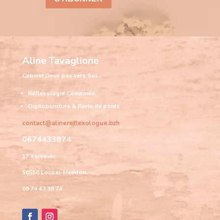
Aline Tavaglione
Cabinet
Deux pas vers Soi…
Réflexologie Combinée
Digitopuncture & Perte de poids
contact@alinereflexologue.bzh
0674433874
17 Keryavec
56550 Locoal-Mendon
06 74 43 38 74